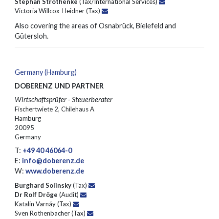
Stephan Strothenke
(Tax/International Services)
Victoria Willcox-Heidner (Tax)
Also covering the areas of Osnabrück, Bielefeld and
Gütersloh.
Germany (Hamburg)
DOBERENZ UND PARTNER
Wirtschaftsprüfer - Steuerberater
Fischertwiete 2, Chilehaus A
Hamburg
20095
Germany
T:
+49 40 46064-0
E:
info@doberenz.de
W:
www.doberenz.de
Burghard Solinsky
(Tax)
Dr Rolf Dröge
(Audit)
Katalin Varnáy (Tax)
Sven Rothenbacher (Tax)